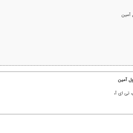
 آمین
ول آمین
، تی ای آ،