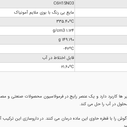
C6H15NO3
مایع بی رنگ با بوی ملایم آمونیاک
۳۳۵.۴۰ºC
۱.۱۲۴ g/cm3
۱۴۹.۱۹۰ g
۴۲ºC-
قابل اختلاط در آب
۲۱.۶۰ºC
حلول در آب را حل می کند.
وش را با قطره حاوی این ماده درمان می کنند. در داروسازی این ترکیب آ
د.