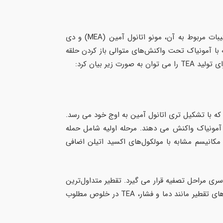
سنتز تری اتانول آمین (TEA) در درجه اول از طریق اتوکسیلاسیون آمونیاک، یک فرآیند صنعتی مهم که TEA را همراه با ترکیبات مربوط به آن، مونو اتانول آمین (MEA) و دی
مواجهه با آمونیاک تحت واکنش‌های متوالی باز کردن حلقه
ر بیان کرد:
لاصه نشان دهنده افزودن متوالی سه مولکول اکسید اتیلن (C2H4O) به یک مولکول آمونیاک (NH3) است که با تشکیل تری اتانول آمین به اوج خود می رسد.
ا آمونیاک واکنش می دهند. مرحله اولیه شامل حمله
انیسم مشابه با مولکول‌های اکسید اتیلن اضافی
 واکنش نداده است، تحت یک سری مراحل تصفیه قرار می گیرد. تقطیر متداول‌ترین
روشی است که برای جداسازی و خالص‌سازی تری اتانول آمین از مخلوط واکنش استفاده می‌شود. از طریق کنترل دقیق پارامترهای تقطیر مانند دما و فشار، TEA در خلوص مطلوب