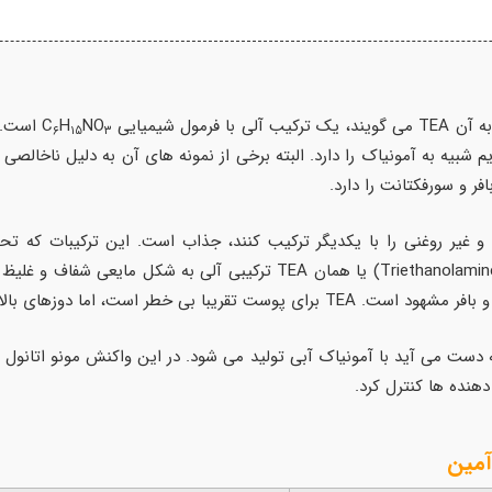
NO
H
است. ا
۶
۱۵
۳
م شبیه به آمونیاک را دارد. البته برخی از نمونه های آن به دلیل ناخالص
ر و سورفکتانت را دارد.
ی و غیر روغنی را با یکدیگر ترکیب کنند، جذاب است. این ترکیبات که تح
بسیاری در صنایع مختلف دارند. تری اتانول آمین (Triethanolamine) یا همان
 آن می‌تواند باعث بروز واکنش‌های آلرژیک شود.
 دست می آید با آمونیاک آبی تولید می شود. در این واکنش مونو اتانول
هنده ها کنترل کرد.
آمین