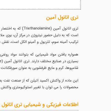
تری اتانول آمین
تری اتانول آمین (Triethanolamine) که به اختصار به آن TEA می گویند، یک ترکیب آلی با فرمول شیمیایی C
است که به دلیل حضور نیتروژن در مرکز آن، بوی ملای
ترکیب آمینه سوم، تتریول و آمینو الکل است، نقش باف
همواره یافتن مواد شیمیایی که بتوانند مواد روغن
شامپوها، کرم و مایع ظرفشویی به عنوان سورفکتانت و بافر مشهود است. TEA برای پوست تقریبا بی خطر است، اما دوزهای بالای
این ماده از واکنش اکسید اتیلن که از صنعت نفت به
محصولات را می توان با تغییر استوکیومتری واکنش د
اطلاعات فیزیکی و شیمیایی
تری اتانول 