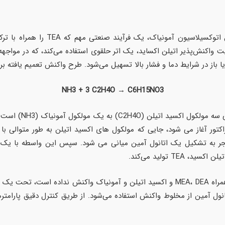
 روش از ماهیت واکنش‌پذیر اتیلن اکساید، یک اتر حلقوی استفاده می‌کند، که در 
یط دما و فشار بالا تسهیل می‌شود. طرح واکنش تعمیم یافته برای تولید TEA را می توان به صورت زی
NH3 + 3 C2H4O → C6H15NO3
این معادله به طور خ
راکتور آغاز می شود، جایی که مولکول های اکسید اتیلن به طور متوالی ب
 به تشکیل یک اتانول آمین میانی می شود. سپس این واسطه با یک مک
T تولید می‌کند.
پس از سنتز، مخلوط واکنش خام که حاوی TEA به همراه MEA، DEA و اکسید اتیلن و آمونیاک