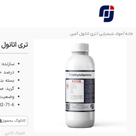
فتن
ه
حتوا
خانه
/
مواد شیمیایی
/ تری اتانول آمین
تری اتانول 
سازنده: ا
درصد خل
بسته بندی: 100 گرمی، 1000 گرمی، گالن 20 
گرید: ص
وضعیت ظ
2-71-6
کاتالوگ محصول
اشتراک گذاری :