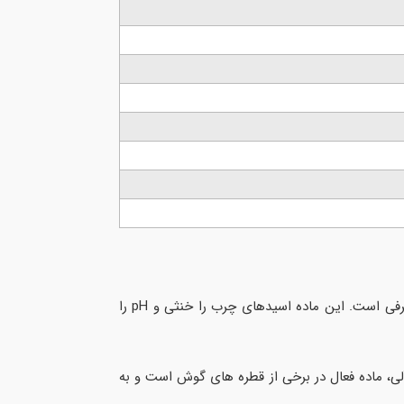
TEA بیشتر در ساخت سورفکتانت ها مانند امولسیفایر ها کاربرد دارد و یک عنصر رایج در فرمولاسیون محصولات صنعتی و مصرفی است. این ماده اسیدهای چرب را خنثی و pH را
لی، ماده فعال در برخی از قطره های گوش است و به