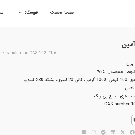
صفحه نخست
فروشگاه
مقا
آمین
riethanolamine CAS 102-71-6
یران
وص محصول: 85%
لیتری، بشکه 230 کیلویی
نعتی
اهری: مایع بی رنگ
CAS number 10