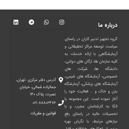
L
T
W
I
i
e
h
n
درباره ما
n
l
a
s
k
e
t
t
گروه تجهیز تدبیر کاران در راستای
e
g
s
a
d
r
a
g
سیاست توسعه مراکز تحقیقاتی و
i
a
p
r
آزمایشگاهی با ارائه خدمات به
n
m
p
a
کلیه سازمان ها، ارگان های دولتی،
m
دانشگاه ها، شرکت های
خصوصی، آزمایشگاه های شیمی،
آدرس دفتر مرکزی: تهران،
آزمایشگاه های پزشکی، آزمایشگاه
جمالزاده شمالی، خیابان
بتن و خاک و … فعالیت خود را
نصرت، پلاک ۱۴۰
آغاز نموده است. این مجموعه با
۸۸۸۰۶۴۷۶ ۰۲۱
اتکا به کارشناسان مجرب و با
قوانین و مقررات
تحصیلات عالیه در راستای رفع
نیازهای مرتبط، با نگرش بهره
مندی از راهکارهای خلاقانه و قابل